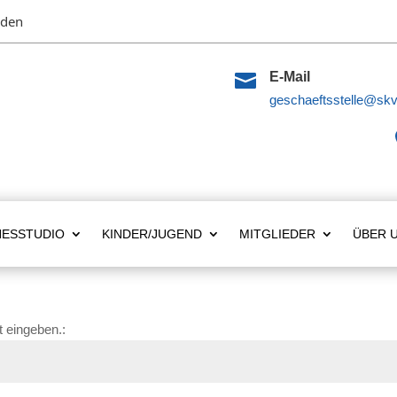
lden

E-Mail
geschaeftsstelle@skv
NESSTUDIO
KINDER/JUGEND
MITGLIEDER
ÜBER 
 eingeben.: