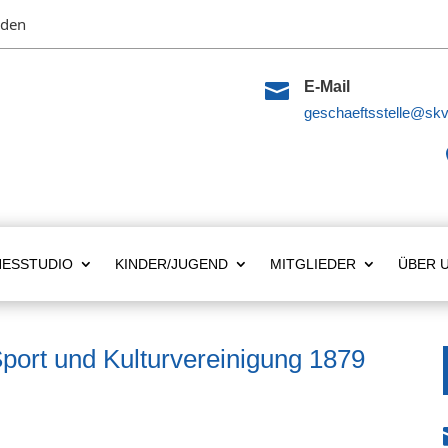
lden

E-Mail
geschaeftsstelle@skv
NESSTUDIO
KINDER/JUGEND
MITGLIEDER
ÜBER 
port und Kulturvereinigung 1879