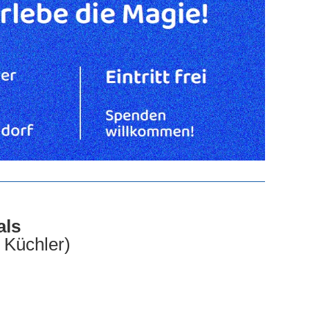
als
i Küchler)