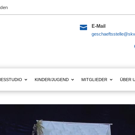
lden

E-Mail
geschaeftsstelle@skv
NESSTUDIO
KINDER/JUGEND
MITGLIEDER
ÜBER 