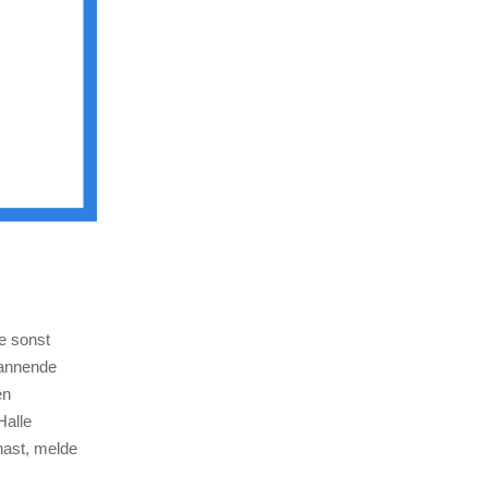
e sonst
pannende
en
Halle
hast, melde