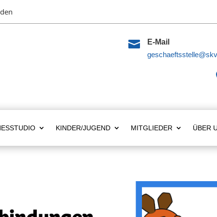
lden

E-Mail
geschaeftsstelle@skv
NESSTUDIO
KINDER/JUGEND
MITGLIEDER
ÜBER 