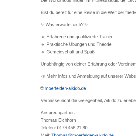
Die Workshops finden im Fittnessstudio der SKV
Bist du bereit für eine Reise in die Welt der fr
✨ Was erwartet dich? ✨
🔹 Erfahrene und qualifizierte Trainer
🔹 Praktische Übungen und Theorie
🔹 Gemeinschaft und Spaß
Unabhängig von deiner Erfahrung oder Vereinsmi
📣 Mehr Infos und Anmeldung auf unserer Websi
🌐
moerfelden-aikido.de
Verpasse nicht die Gelegenheit, Aikido zu erlebe
Ansprechpartner:
Thomas Eichhorn
Telefon: 0179 456 21 80
Mail:
Thomas@moerfelden-aikido.de