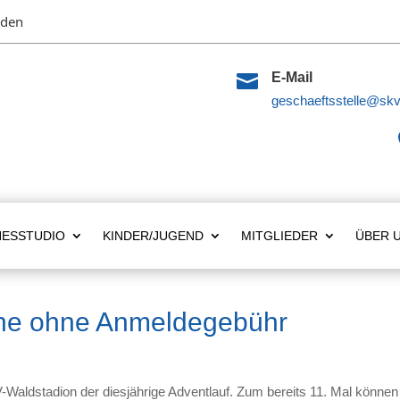
lden

E-Mail
geschaeftsstelle@skv
NESSTUDIO
KINDER/JUGEND
MITGLIEDER
ÜBER 
che ohne Anmeldegebühr
aldstadion der diesjährige Adventlauf. Zum bereits 11. Mal können s